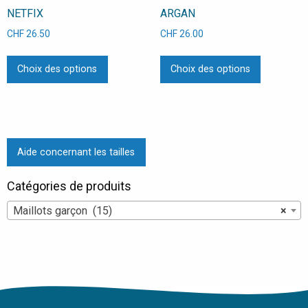
NETFIX
ARGAN
produit
produit
CHF
26.50
CHF
26.00
Ce
Ce
Choix des options
Choix des options
produit
produit
a
a
plusieurs
plusieurs
variations.
variations
Les
Les
Aide concernant les tailles
options
options
peuvent
peuvent
Catégories de produits
être
être
choisies
choisies
Maillots garçon (15)
×
sur
sur
la
la
page
page
du
du
produit
produit