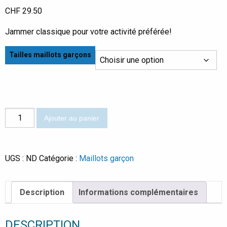
CHF
29.50
Jammer classique pour votre activité préférée!
Tailles maillots garçons
quantité
Ajouter au panier
de
Jammer
Spin
UGS :
ND
Catégorie :
Maillots garçon
bleu
royal
Description
Informations complémentaires
DESCRIPTION