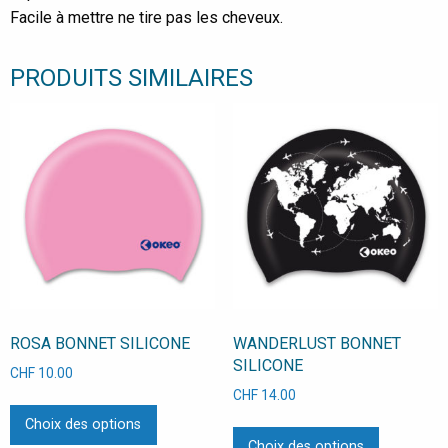
Facile à mettre ne tire pas les cheveux.
PRODUITS SIMILAIRES
ROSA BONNET SILICONE
WANDERLUST BONNET
SILICONE
CHF
10.00
CHF
14.00
Ce
Ce
Choix des options
produit
Choix des options