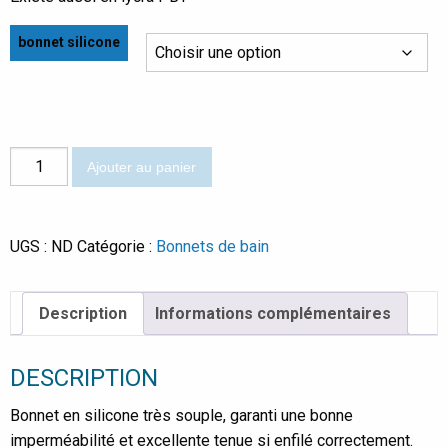
bonnet silicone
quantité
Ajouter au panier
de
Optical
bonnet
UGS :
ND
Catégorie :
Bonnets de bain
silicone
Description
Informations complémentaires
DESCRIPTION
Bonnet en silicone très souple, garanti une bonne
imperméabilité et excellente tenue si enfilé correctement.