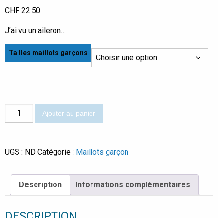
CHF
22.50
J’ai vu un aileron…
Tailles maillots garçons
quantité
Ajouter au panier
de
Rooibos
UGS :
ND
Catégorie :
Maillots garçon
Description
Informations complémentaires
DESCRIPTION