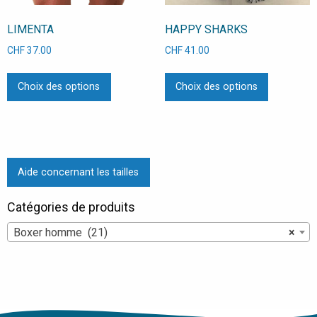
du
produit
LIMENTA
HAPPY SHARKS
produit
CHF
37.00
CHF
41.00
Ce
Ce
Choix des options
Choix des options
produit
produit
a
a
plusieurs
plusieurs
variations.
variations
Les
Les
Aide concernant les tailles
options
options
peuvent
peuvent
Catégories de produits
être
être
choisies
choisies
Boxer homme (21)
×
sur
sur
la
la
page
page
du
du