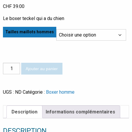
CHF
39.00
Le boxer teckel qui a du chien
Tailles maillots hommes
quantité
Ajouter au panier
de
Teckel
UGS :
ND
Catégorie :
Boxer homme
Description
Informations complémentaires
DESCRIPTION