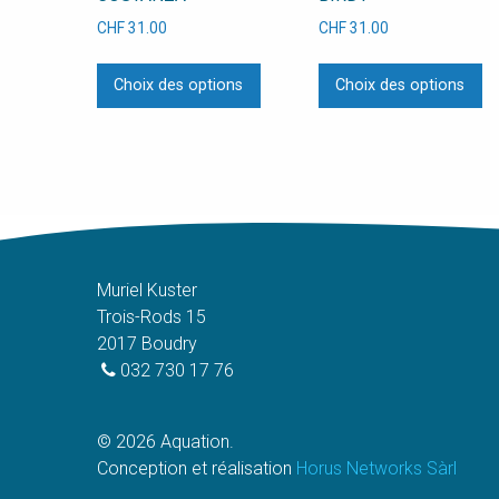
CHF
31.00
CHF
31.00
Ce
C
Choix des options
Choix des options
produit
pr
a
a
plusieurs
pl
variations.
va
Les
L
options
op
peuvent
pe
être
êt
Muriel Kuster
choisies
ch
Trois-Rods 15
sur
su
2017 Boudry
la
la
032 730 17 76
page
p
du
d
© 2026 Aquation.
produit
pr
Conception et réalisation
Horus Networks Sàrl