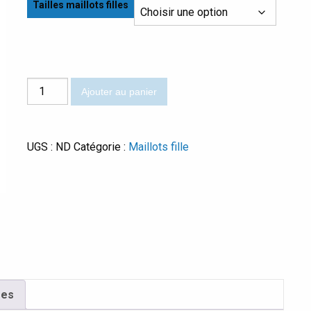
Tailles maillots filles
quantité
Ajouter au panier
de
Quick
UGS :
ND
Catégorie :
Maillots fille
res