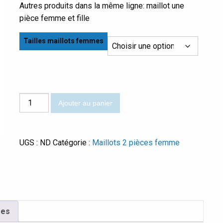
Autres produits dans la même ligne: maillot une
pièce femme et fille
Tailles maillots femmes
quantité
Ajouter au panier
de
Olivo
UGS :
ND
Catégorie :
Maillots 2 pièces femme
res