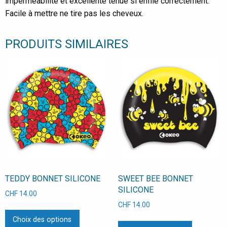
imperméabilité et excellente tenue si enfilé correctement.
Facile à mettre ne tire pas les cheveux.
PRODUITS SIMILAIRES
TEDDY BONNET SILICONE
SWEET BEE BONNET
SILICONE
CHF
14.00
CHF
14.00
Ce
Ce
Choix des options
produit