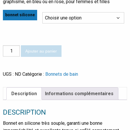
graphisme, en bleu ou en rose, pour femmes et filles
bonnet silicone
quantité
Ajouter au panier
de
Line
bonnet
UGS :
ND
Catégorie :
Bonnets de bain
silicone
Description
Informations complémentaires
DESCRIPTION
Bonnet en silicone très souple, garanti une bonne