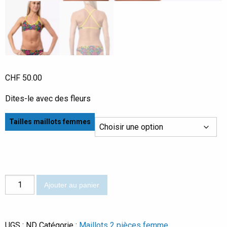
CHF
50.00
Dites-le avec des fleurs
Tailles maillots femmes
quantité
Ajouter au panier
de
Fiona
UGS :
ND
Catégorie :
Maillots 2 pièces femme