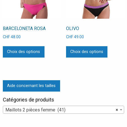
sur
sur
la
la
page
page
du
du
BARCELONETA ROSA
OLIVO
produit
produit
CHF
48.00
CHF
49.00
Ce
Ce
Choix des options
Choix des options
produit
produit
a
a
plusieurs
plusieurs
variations.
variations
Les
Les
Aide concernant les tailles
options
options
peuvent
peuvent
Catégories de produits
être
être
choisies
choisies
Maillots 2 pièces femme (41)
×
sur
sur
la
la