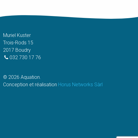
page
page
du
du
produit
produit
Muriel Kuster
Trois-Rods 15
2017 Boudry
032 730 17 76
© 2026 Aquation.
Conception et réalisation
Horus Networks Sàrl