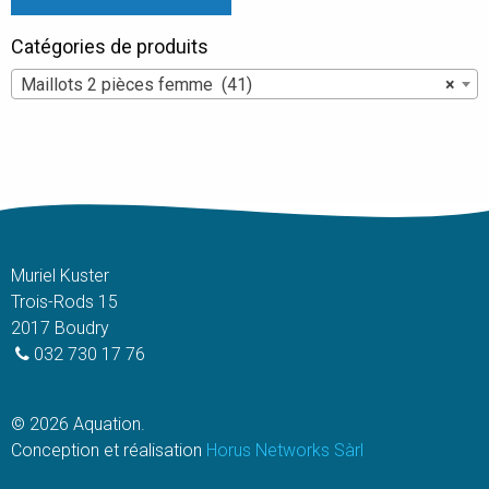
peuvent
peuvent
Catégories de produits
être
être
choisies
choisies
Maillots 2 pièces femme (41)
×
sur
sur
la
la
page
page
du
du
produit
produit
Muriel Kuster
Trois-Rods 15
2017 Boudry
032 730 17 76
© 2026 Aquation.
Conception et réalisation
Horus Networks Sàrl