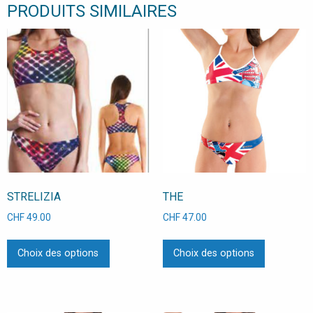
PRODUITS SIMILAIRES
STRELIZIA
THE
CHF
49.00
CHF
47.00
Ce
Ce
Choix des options
Choix des options
produit
produit
a
a
plusieurs
plusieurs
variations.
variations