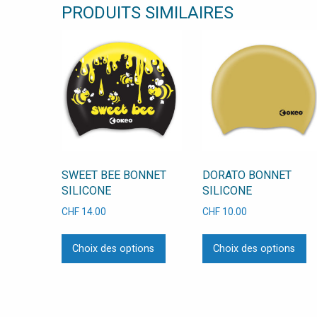
PRODUITS SIMILAIRES
SWEET BEE BONNET
DORATO BONNET
SILICONE
SILICONE
CHF
14.00
CHF
10.00
Ce
C
Choix des options
Choix des options
produit
pr
a
a
plusieurs
pl
variations.
va