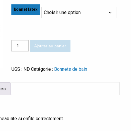
bonnet latex
quantité
Ajouter au panier
de
Blù
navy
UGS :
ND
Catégorie :
Bonnets de bain
bonnet
latex
res
éabilité si enfilé correctement.