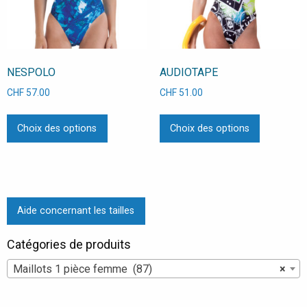
sur
sur
la
la
page
page
du
du
NESPOLO
AUDIOTAPE
produit
produit
CHF
57.00
CHF
51.00
Ce
Ce
Choix des options
Choix des options
produit
produit
a
a
plusieurs
plusieurs
variations.
variations
Les
Les
Aide concernant les tailles
options
options
peuvent
peuvent
Catégories de produits
être
être
choisies
choisies
Maillots 1 pièce femme (87)
×
sur
sur
la
la