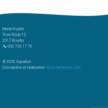
page
page
du
du
produit
produit
Muriel Kuster
Trois-Rods 15
2017 Boudry
032 730 17 76
© 2026 Aquation.
Conception et réalisation
Horus Networks Sàrl