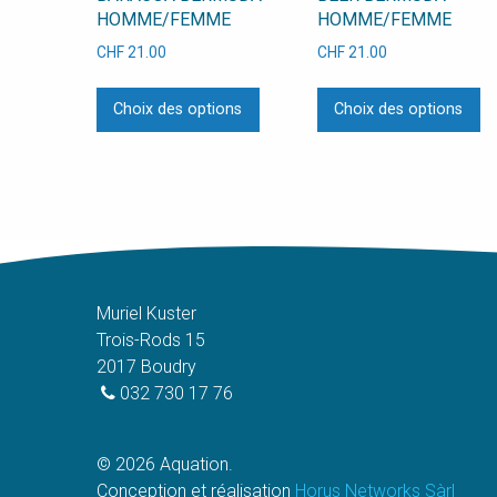
HOMME/FEMME
HOMME/FEMME
CHF
21.00
CHF
21.00
Ce
C
Choix des options
Choix des options
produit
pr
a
a
plusieurs
pl
variations.
va
Les
L
options
op
peuvent
pe
être
êt
Muriel Kuster
choisies
ch
Trois-Rods 15
sur
su
2017 Boudry
la
la
032 730 17 76
page
p
du
d
© 2026 Aquation.
produit
pr
Conception et réalisation
Horus Networks Sàrl