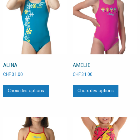
ALINA
AMELIE
CHF
31.00
CHF
31.00
Ce
Ce
Choix des options
Choix des options
produit
produit
a
a
plusieurs
plusieurs
variations.
variations
Les
Les
options
options
peuvent
peuvent