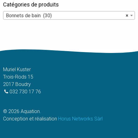
choisies
sur
Catégories de produits
sur
la
Bonnets de bain (30)
×
la
page
page
du
du
produit
produit
Muriel Kuster
Trois-Rods 15
2017 Boudry
032 730 17 76
© 2026 Aquation.
Conception et réalisation
Horus Networks Sàrl