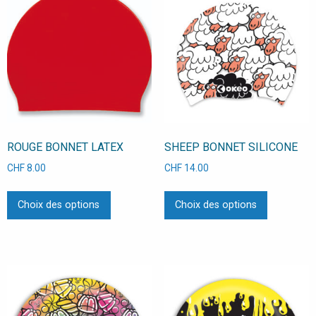
ROUGE BONNET LATEX
SHEEP BONNET SILICONE
CHF
8.00
CHF
14.00
Ce
Ce
Choix des options
Choix des options
produit
produit
a
a
plusieurs
plusieurs
variations.
variations
Les
Les
options
options
peuvent
peuvent